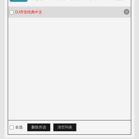
淘歌吧
DJ乔安经典中文
音乐发布区
全选
删除所选
清空列表