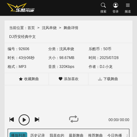
搜索
搜索
登录
频道
网站首页
会员中心
修改资料
充值乐酷币
当前位置：
首页
沈风串烧
舞曲详情
首发推荐
DJ乔安经典中文
升级VIP
我喜欢的
下载记录
现场串烧
沈风串烧
中文串烧
英文串烧
中英文串烧
编号：92606
分类：
沈风串烧
乐酷币：50币
时长：43分06秒
大小：98.67MB
时间：2025/07/28
外文舞曲
沈风外文
外网资源
经典怀旧
HOUSE
Electro
格式：MP3
音质：320Kbps
作者：
DJ.小龙
中文舞曲
沈风中文
包厢中文
收藏舞曲
添加喜欢
下载舞曲
越鼓专区
Vina House
Lak House
热门歌单
热门专辑
00:00
/
00:00
排行榜
音乐上传人
播放列表
历史记录
我喜欢的
最新舞曲
推荐舞曲
今日热播
本周