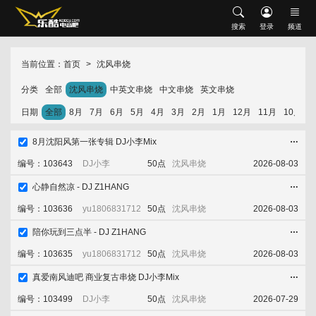
搜索
搜索
登录
频道
网站首页
会员中心
修改资料
充值乐酷币
当前位置：
首页
沈风串烧
首发推荐
升级VIP
我喜欢的
下载记录
分类
全部
沈风串烧
中英文串烧
中文串烧
英文串烧
现场串烧
沈风串烧
中文串烧
英文串烧
中英文串烧
日期
全部
8月
7月
6月
5月
4月
3月
2月
1月
12月
11月
10月
9
外文舞曲
沈风外文
外网资源
经典怀旧
HOUSE
Electro
8月沈阳风第一张专辑 DJ小李Mix
编号：103643
DJ小李
50点
沈风串烧
2026-08-03
中文舞曲
沈风中文
包厢中文
心静自然凉 - DJ Z1HANG
添加喜欢
立即下载
收藏舞曲
越鼓专区
Vina House
Lak House
编号：103636
yu1806831712
50点
沈风串烧
2026-08-03
热门歌单
陪你玩到三点半 - DJ Z1HANG
添加喜欢
立即下载
收藏舞曲
编号：103635
yu1806831712
50点
沈风串烧
2026-08-03
热门专辑
真爱南风迪吧 商业复古串烧 DJ小李Mix
排行榜
添加喜欢
立即下载
收藏舞曲
编号：103499
DJ小李
50点
沈风串烧
2026-07-29
音乐上传人