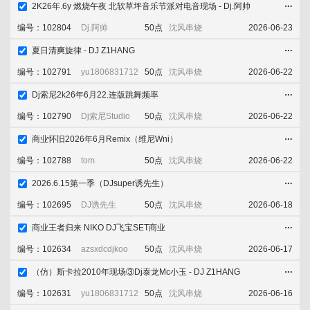
2K26年.6y 燃烧午夜 北软草坪音乐节派对电音现场 - Dj.阿帅
添加喜欢
立即下载
收藏舞曲
编号：102804
Dj.阿帅
50点
沈风串烧
2026-06-23
夏日清爽旋律 - DJ Z1HANG
添加喜欢
立即下载
收藏舞曲
编号：102791
yu1806831712
50点
沈风串烧
2026-06-22
Dj索尼2k26年6月22.连版跳舞频率
添加喜欢
立即下载
收藏舞曲
编号：102790
Dj索尼Studio
50点
沈风串烧
2026-06-22
商业怀旧2026年6月Remix（维尼Wni）
添加喜欢
立即下载
收藏舞曲
编号：102788
tom
50点
沈风串烧
2026-06-22
2026.6.15第一季（DJsuper诱先生）
添加喜欢
立即下载
收藏舞曲
编号：102695
DJ诱先生
50点
沈风串烧
2026-06-18
商业王者归来 NIKO DJ飞宝SET商业
添加喜欢
立即下载
收藏舞曲
编号：102634
azsxdcdjkoo
50点
沈风串烧
2026-06-17
（仿）斯卡拉2010年现场③Dj泰龙Mc小玉 - DJ Z1HANG
添加喜欢
立即下载
收藏舞曲
编号：102631
yu1806831712
50点
沈风串烧
2026-06-16