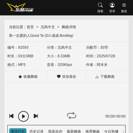
搜索
搜索
登录
频道
网站首页
会员中心
修改资料
充值乐酷币
当前位置：
首页
沈风中文
舞曲详情
首发推荐
第一次爱的人Good Te (DJ-成成 Bootleg)
升级VIP
我喜欢的
下载记录
现场串烧
沈风串烧
中文串烧
英文串烧
中英文串烧
编号：92593
分类：
沈风中文
乐酷币：30币
时长：03分38秒
大小：8.33MB
时间：2025/07/28
外文舞曲
沈风外文
外网资源
经典怀旧
HOUSE
Electro
格式：MP3
音质：320Kbps
作者：
阿木木
中文舞曲
沈风中文
包厢中文
收藏舞曲
添加喜欢
下载舞曲
越鼓专区
Vina House
Lak House
热门歌单
热门专辑
00:00
/
00:00
排行榜
音乐上传人
播放列表
历史记录
我喜欢的
最新舞曲
推荐舞曲
今日热播
本周