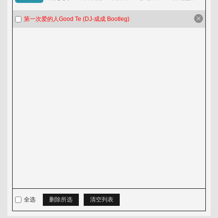
淘歌吧
第一次爱的人Good Te (DJ-成成 Bootleg)
音乐发布区
全选
删除所选
清空列表