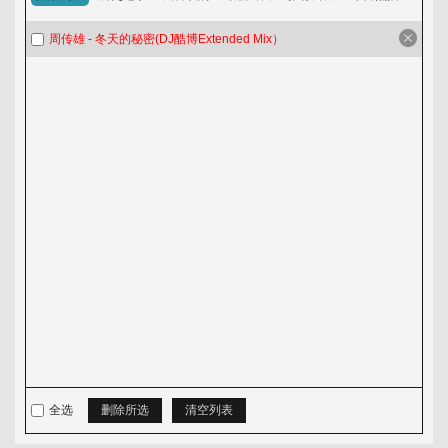
淘歌吧
周传雄 - 冬天的秘密(DJ酷博Extended Mix）
音乐发布区
全选
删除所选
清空列表