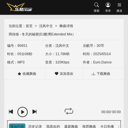
搜索
搜索
登录
频道
网站首页
会员中心
修改资料
充值乐酷币
当前位置：
首页
沈风中文
舞曲详情
首发推荐
周传雄 - 冬天的秘密(DJ酷博Extended Mix）
升级VIP
我喜欢的
下载记录
现场串烧
沈风串烧
中文串烧
英文串烧
中英文串烧
编号：90651
分类：
沈风中文
乐酷币：30币
时长：05分08秒
大小：11.78MB
时间：2025/05/14
外文舞曲
沈风外文
外网资源
经典怀旧
HOUSE
Electro
格式：MP3
音质：320Kbps
作者：
Euro.Dance
中文舞曲
沈风中文
包厢中文
收藏舞曲
添加喜欢
下载舞曲
越鼓专区
Vina House
Lak House
热门歌单
热门专辑
00:00
/
00:00
排行榜
音乐上传人
播放列表
历史记录
我喜欢的
最新舞曲
推荐舞曲
今日热播
本周