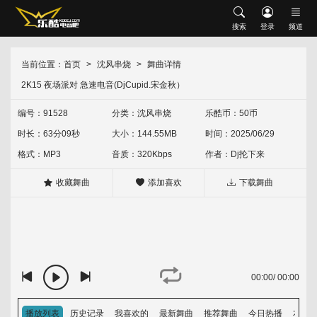
搜索
搜索
登录
频道
网站首页
会员中心
修改资料
充值乐酷币
当前位置：
首页
沈风串烧
舞曲详情
首发推荐
2K15 夜场派对 急速电音(DjCupid.宋金秋）
升级VIP
我喜欢的
下载记录
现场串烧
沈风串烧
中文串烧
英文串烧
中英文串烧
编号：91528
分类：
沈风串烧
乐酷币：50币
时长：63分09秒
大小：144.55MB
时间：2025/06/29
外文舞曲
沈风外文
外网资源
经典怀旧
HOUSE
Electro
格式：MP3
音质：320Kbps
作者：
Dj抡下来
中文舞曲
沈风中文
包厢中文
收藏舞曲
添加喜欢
下载舞曲
越鼓专区
Vina House
Lak House
热门歌单
热门专辑
00:00
/
00:00
排行榜
音乐上传人
播放列表
历史记录
我喜欢的
最新舞曲
推荐舞曲
今日热播
本周