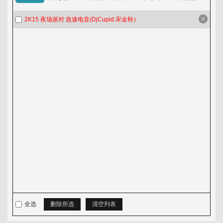
淘歌吧
2K15 夜场派对 急速电音(DjCupid.宋金秋）
音乐发布区
全选
删除所选
清空列表