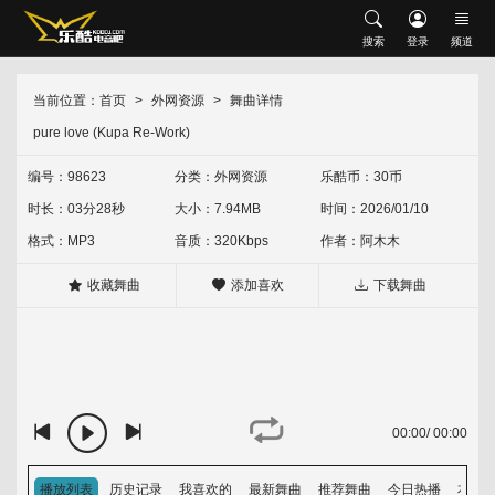
搜索
搜索
登录
频道
网站首页
会员中心
修改资料
充值乐酷币
当前位置：
首页
外网资源
舞曲详情
首发推荐
pure love (Kupa Re-Work)
升级VIP
我喜欢的
下载记录
现场串烧
沈风串烧
中文串烧
英文串烧
中英文串烧
编号：98623
分类：
外网资源
乐酷币：30币
时长：03分28秒
大小：7.94MB
时间：2026/01/10
外文舞曲
沈风外文
外网资源
经典怀旧
HOUSE
Electro
格式：MP3
音质：320Kbps
作者：
阿木木
中文舞曲
沈风中文
包厢中文
收藏舞曲
添加喜欢
下载舞曲
越鼓专区
Vina House
Lak House
热门歌单
热门专辑
00:00
/
00:00
排行榜
音乐上传人
播放列表
历史记录
我喜欢的
最新舞曲
推荐舞曲
今日热播
本周