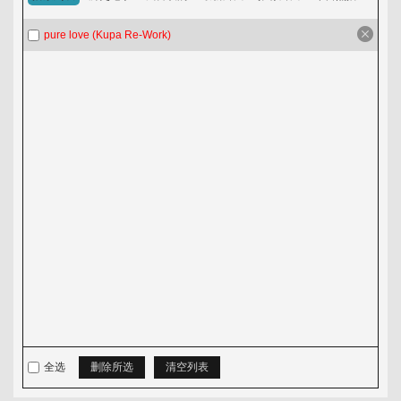
淘歌吧
pure love (Kupa Re-Work)
音乐发布区
全选
删除所选
清空列表