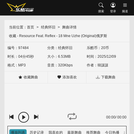
搜索
搜索
登录
频道
网站首页
会员中心
修改资料
充值乐酷币
当前位置：
首页
经典怀旧
舞曲详情
首发推荐
收藏 - Resource Feat. Reflex - 18 Mne Uzhe (Original)俄罗斯
升级VIP
我喜欢的
下载记录
现场串烧
沈风串烧
中文串烧
英文串烧
中英文串烧
编号：97484
分类：
经典怀旧
乐酷币：20币
时长：04分45秒
大小：6.53MB
时间：2025/12/09
外文舞曲
沈风外文
外网资源
经典怀旧
HOUSE
Electro
格式：MP3
音质：320Kbps
作者：
韓謀謀
中文舞曲
沈风中文
包厢中文
收藏舞曲
添加喜欢
下载舞曲
越鼓专区
Vina House
Lak House
热门歌单
热门专辑
00:00
/
00:00
排行榜
音乐上传人
播放列表
历史记录
我喜欢的
最新舞曲
推荐舞曲
今日热播
本周