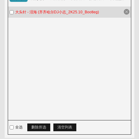
淘歌吧
大头针 - 泪海 (齐齐哈尔DJ小志_2K25.10_Bootleg)
音乐发布区
全选
删除所选
清空列表