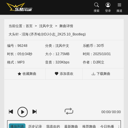
搜索
搜索
登录
频道
网站首页
会员中心
修改资料
充值乐酷币
当前位置：
首页
沈风中文
舞曲详情
首发推荐
大头针 - 泪海 (齐齐哈尔DJ小志_2K25.10_Bootleg)
升级VIP
我喜欢的
下载记录
现场串烧
沈风串烧
中文串烧
英文串烧
中英文串烧
编号：96248
分类：
沈风中文
乐酷币：30币
时长：05分34秒
大小：12.75MB
时间：2025/10/31
外文舞曲
沈风外文
外网资源
经典怀旧
HOUSE
Electro
格式：MP3
音质：320Kbps
作者：
DJ阿立
中文舞曲
沈风中文
包厢中文
收藏舞曲
添加喜欢
下载舞曲
越鼓专区
Vina House
Lak House
热门歌单
热门专辑
00:00
/
00:00
排行榜
音乐上传人
播放列表
历史记录
我喜欢的
最新舞曲
推荐舞曲
今日热播
本周