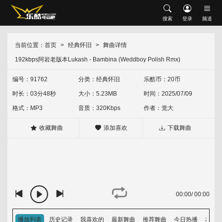
搜索
搜索
登录
频道
网站首页
会员中心
修改资料
充值乐酷币
当前位置：
首页
经典怀旧
舞曲详情
首发推荐
192kbps阿岩老版本Lukash - Bambina (Weddboy Polish Rmx)
升级VIP
我喜欢的
下载记录
现场串烧
沈风串烧
中文串烧
英文串烧
中英文串烧
编号：91762
分类：
经典怀旧
乐酷币：20币
时长：03分48秒
大小：5.23MB
时间：2025/07/09
外文舞曲
沈风外文
外网资源
经典怀旧
HOUSE
Electro
格式：MP3
音质：320Kbps
作者：
觉大
中文舞曲
沈风中文
包厢中文
收藏舞曲
添加喜欢
下载舞曲
越鼓专区
Vina House
Lak House
热门歌单
热门专辑
00:00
/
00:00
排行榜
音乐上传人
播放列表
历史记录
我喜欢的
最新舞曲
推荐舞曲
今日热播
本周