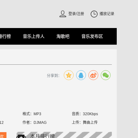
登录/注册
播放记录
排行榜
音乐上传人
淘歌吧
音乐发布区
分享到：
格式：MP3
音质：320Kbps
12
作者：
DJMAG
上传：
舞曲上传
本月排行榜
欢