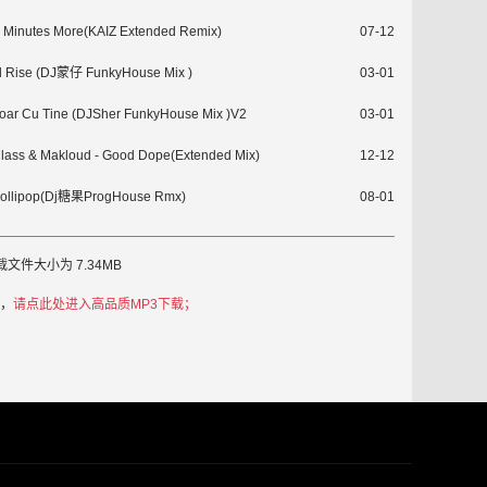
2 Minutes More(KAIZ Extended Remix)
07-12
All Rise (DJ蒙仔 FunkyHouse Mix )
03-01
 Doar Cu Tine (DJSher FunkyHouse Mix )V2
03-01
Class & Makloud - Good Dope(Extended Mix)
12-12
llipop(Dj糖果ProgHouse Rmx)
08-01
件大小为 7.34MB
曲，
请点此处进入高品质MP3下载；