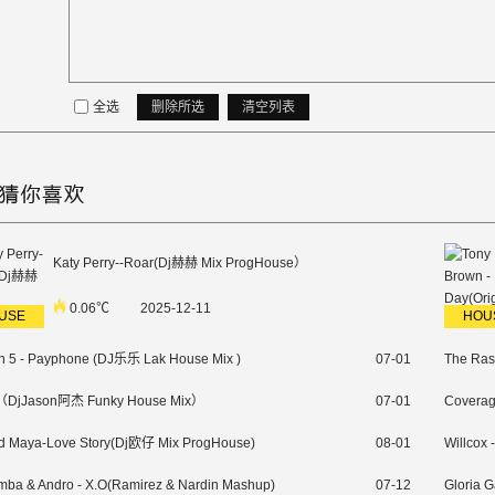
全选
删除所选
清空列表
Katy Perry--Roar(Dj赫赫 Mix ProgHouse）
0.06℃
2025-12-11
USE
HOU
n 5 - Payphone (DJ乐乐 Lak House Mix )
07-01
 （DjJason阿杰 Funky House Mix）
07-01
Covera
d Maya-Love Story(Dj欧仔 Mix ProgHouse)
08-01
Willcox 
mba & Andro - X.O(Ramirez & Nardin Mashup)
07-12
Gloria 