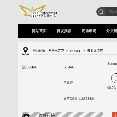
网站首页
首发推荐
现场串烧
外文
当前位置：
乐酷电音吧
HOUSE
舞曲详情页
Sorous
DJMAG
已认证
00:00
/
官方QQ群:118373834
上周排行榜