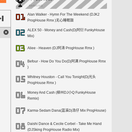
Alan Walker - Hymn For The Weekend (DJK2
ProgHouse Rmx )无心睡眠鼓
ALEX 50 - Money and Cash(Dj阿衍 FunkyHouse
Mix)
Aliee - Heaven (DJ阿涛 ProgHouse Rmx )
Befour - How Do You Do(Dj阿满 ProgHouse Rmx
)
Whitney Houston - Call You Tonight(Dj光头
ProgHouse Rmx )
Money And Cash (柳州DJ小Q FunkyHouse
Remix)
Karma-Sedam Dana(蓝溪Dj浩仔 Mix ProgHouse)
Daishi Dance & Cecile Corbel - Take Me Hand
(DJSking ProgHouse Radio Mix)