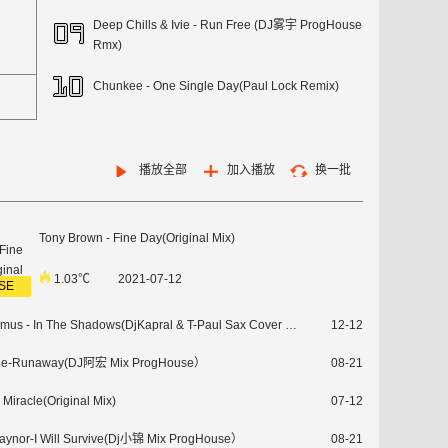
Deep Chills & Ivie - Run Free (DJ雾宇 ProgHouse
Rmx)
Chunkee - One Single Day(Paul Lock Remix)
播放全部
加入播放
换一批
Tony Brown - Fine Day(Original Mix)
1.03℃
2021-07-12
SE
The Rasmus - In The Shadows(DjKapral & T-Paul Sax Cover Ext Remix)
12-12
ge-Runaway(DJ阿宏 Mix ProgHouse）
08-21
- Miracle(Original Mix)
07-12
Gaynor-I Will Survive(Dj小锦 Mix ProgHouse）
08-21