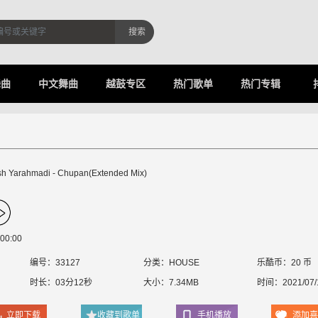
搜索
舞曲
中文舞曲
越鼓专区
热门歌单
热门专辑
h Yarahmadi - Chupan(Extended Mix)
00:00
编号：33127
分类：
HOUSE
乐酷币：20 币
时长：03分12秒
大小：7.34MB
时间：2021/07/
立即下载
收藏到歌单
手机播放
添加喜