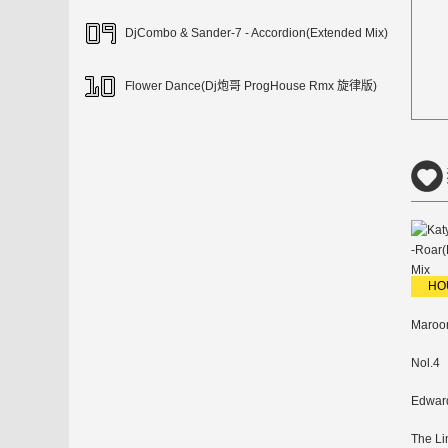
DjCombo & Sander-7 - Accordion(Extended Mix)
Flower Dance(Dj炮哥 ProgHouse Rmx 旋律版)
电
越
沈
子
国
粤
南
慢
伤
棒
风
DJ
语
劲
百
语
抖
鼓
摇
感
丝
舞
舞
串
爆
度
舞
音
dj
Bounce
DJ
Electro
DJ
LakHouse
DJ
曲
曲
烧
DJ
ProgHouse
DJ
曲
DJ
HO
Maroo
Nol.4
Edwar
The Li