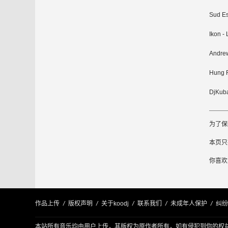
Sud E
Ikon -
Andrew
Hung 
DjKuba
为了保
本页只提
你喜欢So
作品上传
/
版权声明
/
关于koodj
/
联系我们
/
未成年人保护
/
纠纷
本站所有音乐均由用户上传，其版权为原作者所有，如有侵犯到你的权