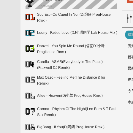
Sud Est - Cu Capul In Nori(Dj炮哥 ProgHouse
Rmx )
Leony - Faded Love (DJ小照同学 Lak House Mix )
播
历
Danzel - You Spin Me Round (信宜DJ小叶
ProgHouse Rmx )
我
Carella - ASMR(Everybody In The Place)
(Fraxwell DJ Remix)
最
Max Oazo - Feeling Me(The Distance & Igi
推
Remix)
今
Ailee - Heaven(Dj小兰 ProgHouse Rmx )
本
Corona - Rhythm Of The Night(Leo Burn & T-Paul
Sax Remix)
BigBang - If You(Dj阿朗 ProgHouse Rmx )