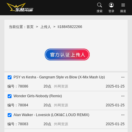
搜索
搜索
登录
频道
网站首页
会员中心
修改资料
充值乐酷币
当前位置：
首页
上传人
li18845822266
首发推荐
升级VIP
我喜欢的
下载记录
li18845822266
现场串烧
沈风串烧
中文串烧
英文串烧
中英文串烧
音乐：8
外文舞曲
沈风外文
外网资源
经典怀旧
HOUSE
Electro
中文舞曲
沈风中文
包厢中文
PSY vs Kesha - Gangnam Style vs Blow (X-Mix Mash Up)
越鼓专区
Vina House
Lak House
编号：78086
20点
外网资源
2025-01-25
Wonder Girls-Nobody (Remix)
热门歌单
添加喜欢
立即下载
收藏舞曲
编号：78084
20点
外网资源
2025-01-25
热门专辑
Alan Walker - Lovesick (LOKI&C.LOUD REMIX)
排行榜
添加喜欢
立即下载
收藏舞曲
编号：78083
20点
外网资源
2025-01-25
音乐上传人